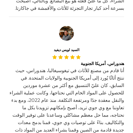
الشراء، كل ما عليّ فعله هو بيع البضائع. وبالتالي، أصبحت
بسرعة أحد كبار تجار التجزئة للأثاث والأقمشة في جاكارتا.
السيد لويس ديفيد
هندوراس، أمريكا الجنوبية
أنا قادم من مصنع للأثاث في تيغوسيغالبا، هندوراس، حيث
ننتج أثاثًا يُورد إلى أمريكا الجنوبية والولايات المتحدة. في
السابق، كان عليّ التنسيق مع أكثر من عشرة موردين
للحصول على المواد الخام التي نحتاجها، وكانت عملية الشراء
والنقل معقدة جدًا ومرتفعة التكلفة. منذ عام 2022، ومع بدء
تعاوننا مع وي جوي تريد، أصبح بإمكانهم تزويدنا بكل ما
نحتاجه، مما حل معظم مشاكلي وساعدنا على توفير الوقت
والتكاليف. بناءً على توصيات وي جوي، قمنا بدمج معدات
جديدة قادمة من الصين وقمنا بشراء العديد من المواد ذات