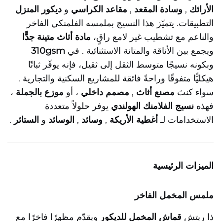
الأرائك
,
وسادة المقعد
,
مقاعد الكراسي
و
ديكور المنزل
التطبيقات. يتميّز هذا النسيج بملمسه الفلمنكي الفاخر
والناعم مع تشطيب غير لامع راقٍ،
مادة أثاث متينة جدًّا
ويجمع بين الأناقة والمتانة الاستثنائية
. في
310gsm
وبكونه نسيجًا متوسط الثقل إلى ثقيل، فإنه يوفّر ثباتًا
هيكليًّا متفوقًا وراحةً فائقة للمشاريع السكنية والتجارية
.
سواء كنتَ
مصنع أثاث
,
مصمم داخلي
، أو
موزع بالجملة
،
فهذه
نسيج الفلامنك الهولندي
يوفر حلولاً متعددة
الاستخدامات لـ
أغطية الأريكة
,
وسائد
,
الوسائد
و
الستائر
.
الميزات الرئيسية
ملمس المخمل الفاخر
ذا ريتش
قماش المخمل للديكور
ويقدّم مظهرًا فاخرًا مع