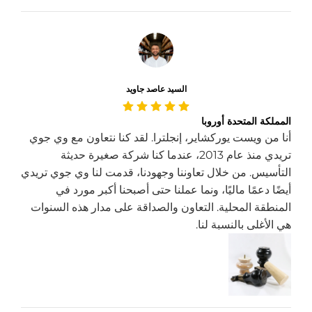
السيد عاصد جاويد
المملكة المتحدة أوروبا
أنا من ويست يوركشاير، إنجلترا. لقد كنا نتعاون مع وي جوي
تريدي منذ عام 2013، عندما كنا شركة صغيرة حديثة
التأسيس. من خلال تعاوننا وجهودنا، قدمت لنا وي جوي تريدي
أيضًا دعمًا ماليًا، ونما عملنا حتى أصبحنا أكبر مورد في
المنطقة المحلية. التعاون والصداقة على مدار هذه السنوات
هي الأغلى بالنسبة لنا.