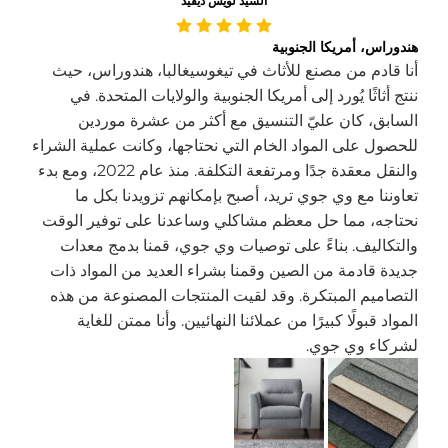
السيد لويس ديفيد
هندوراس، أمريكا الجنوبية
أنا قادم من مصنع للأثاث في تيغوسيغالبا، هندوراس، حيث
ننتج أثاثًا يُورد إلى أمريكا الجنوبية والولايات المتحدة. في
السابق، كان عليّ التنسيق مع أكثر من عشرة موردين
للحصول على المواد الخام التي نحتاجها، وكانت عملية الشراء
والنقل معقدة جدًا ومرتفعة التكلفة. منذ عام 2022، ومع بدء
تعاوننا مع وي جوي تريد، أصبح بإمكانهم تزويدنا بكل ما
نحتاجه، مما حل معظم مشاكلي وساعدنا على توفير الوقت
والتكاليف. بناءً على توصيات وي جوي، قمنا بدمج معدات
جديدة قادمة من الصين وقمنا بشراء العديد من المواد ذات
التصاميم المبتكرة. وقد لقيت المنتجات المصنوعة من هذه
المواد قبولًا كبيرًا من عملائنا النهائيين. وأنا ممتن للغاية
لشركاء وي جوي.