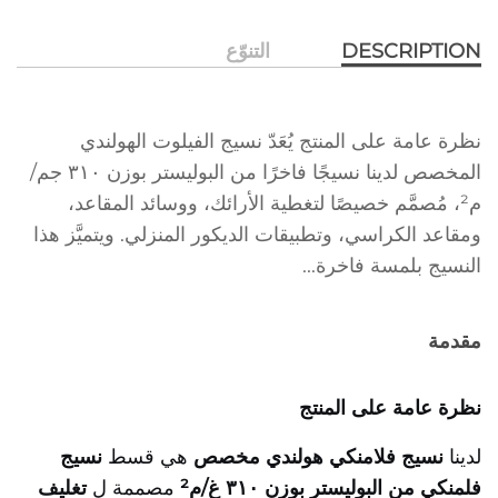
DESCRIPTION
التنوّع
نظرة عامة على المنتج يُعَدّ نسيج الفيلوت الهولندي
المخصص لدينا نسيجًا فاخرًا من البوليستر بوزن ٣١٠ جم/
م²، مُصمَّم خصيصًا لتغطية الأرائك، ووسائد المقاعد،
ومقاعد الكراسي، وتطبيقات الديكور المنزلي. ويتميَّز هذا
النسيج بلمسة فاخرة...
مقدمة
نظرة عامة على المنتج
لدينا
نسيج فلامنكي هولندي مخصص
هي قسط
نسيج
فلمنكي من البوليستر بوزن ٣١٠ غ/م²
مصممة ل
تغليف