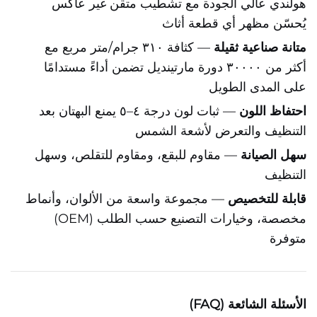
هولندي عالي الجودة مع تشطيب متقن غير عاكس
يُحسّن مظهر أي قطعة أثاث
متانة صناعية ثقيلة
— كثافة ٣١٠ جرام/متر مربع مع
أكثر من ٣٠٠٠٠ دورة مارتينديل تضمن أداءً مستدامًا
على المدى الطويل
احتفاظ اللون
— ثبات لون درجة ٤–٥ يمنع البهتان بعد
التنظيف والتعرض لأشعة الشمس
سهل الصيانة
— مقاوم للبقع، ومقاوم للتقلص، وسهل
التنظيف
قابلة للتخصيص
— مجموعة واسعة من الألوان، وأنماط
مخصصة، وخيارات التصنيع حسب الطلب (OEM)
متوفرة
الأسئلة الشائعة (FAQ)