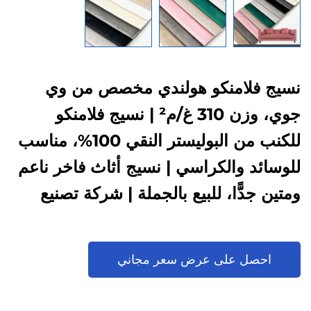
نسيج فلامنكو هولندي مخصص من وي
جوي، وزن 310 غ/م² | نسيج فلامنكو
للكنب من البوليستر النقي 100%، مناسب
للوسائد والكراسي | نسيج أثاث فاخر ناعم
ومتين جدًّا، للبيع بالجملة | شركة تصنيع
حسب الطلب (OEM)
احصل على عرض سعر مجاني