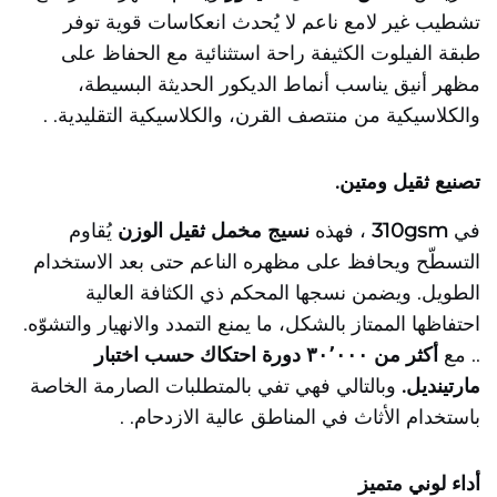
تشطيب غير لامع ناعم لا يُحدث انعكاسات قوية
توفر
طبقة الفيلوت الكثيفة راحة استثنائية مع الحفاظ على
مظهر أنيق يناسب أنماط الديكور الحديثة البسيطة،
والكلاسيكية من منتصف القرن، والكلاسيكية التقليدية.
.
تصنيع ثقيل ومتين.
في
310gsm
، فهذه
نسيج مخمل ثقيل الوزن
يُقاوم
التسطّح ويحافظ على مظهره الناعم حتى بعد الاستخدام
الطويل. ويضمن نسجها المحكم ذي الكثافة العالية
احتفاظها الممتاز بالشكل، ما يمنع التمدد والانهيار والتشوّه.
.. مع
أكثر من ٣٠٬٠٠٠ دورة احتكاك حسب اختبار
مارتينديل.
وبالتالي فهي تفي بالمتطلبات الصارمة الخاصة
باستخدام الأثاث في المناطق عالية الازدحام.
.
أداء لوني متميز