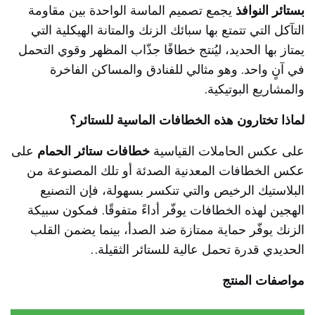
بستائر النوافذ
يجمع تصميم الماسة الواحدة بين مقاومة
التآكل التي تتمتع بها سبائك الزنك والمتانة الهيكلية التي
يمتاز بها الحديد، ليُنتج خطافًا جذّاب المظهر وقوي التحمل
في آنٍ واحد. وهو مثالي للفنادق والمساكن الفاخرة
والمشاريع البوتيكية.
لماذا تختارون هذه الخطافات الماسية للستائر؟
على عكس الحاملات القياسية
خطافات ستائر الحمام
على
عكس الخطافات المعدنية الصدئة أو تلك المصنوعة من
البلاستيك الرخيص والتي تنكسر بسهولة، فإن التصنيع
الهجين لهذه الخطافات يوفّر أداءً متفوقًا. فمكون سبيكة
الزنك يوفّر حماية ممتازة ضد الصدأ، بينما يضمن القلب
الحديدي قدرة تحمل عالية للستائر الثقيلة.
.
مواصفات المنتج