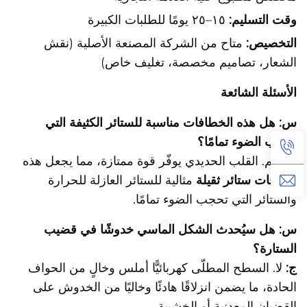
وقت التسليم:
١٥–٢٥ يومًا للطلبات الكبيرة
التخصيص:
متاح من الشركة المصنعة الأصلية (نقش
الشعار، تصاميم مخصصة، تغليف خاص)
الأسئلة الشائعة
س: هل هذه الخطافات مناسبة للستائر الكثيفة التي
تحجب الضوء تمامًا؟
ج:
نعم. القلب الحديدي يوفّر قوة ممتازة، مما يجعل هذه
خطافات ستائر ثقيلة
مثالية للستائر العازلة للحرارة
والستائر التي تحجب الضوء تمامًا.
س: هل سيُحدث الشكل الماسي خدوشًا في قضيب
الستارة؟
ج:
لا. السطح المطلّى كهربائيًّا أملس وخالٍ من الحواف
الحادة، ما يضمن انزلاقًا هادئًا وخاليًا من الخدوش على
القضبان المعدنية أو الخشبية.