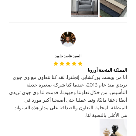
السيد عاصد جاويد
المملكة المتحدة أوروبا
أنا من ويست يوركشاير، إنجلترا. لقد كنا نتعاون مع وي جوي
تريدي منذ عام 2013، عندما كنا شركة صغيرة حديثة
التأسيس. من خلال تعاوننا وجهودنا، قدمت لنا وي جوي تريدي
أيضًا دعمًا ماليًا، ونما عملنا حتى أصبحنا أكبر مورد في
المنطقة المحلية. التعاون والصداقة على مدار هذه السنوات
هي الأغلى بالنسبة لنا.