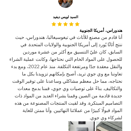
السيد لويس ديفيد
هندوراس، أمريكا الجنوبية
أنا قادم من مصنع للأثاث في تيغوسيغالبا، هندوراس، حيث
ننتج أثاثًا يُورد إلى أمريكا الجنوبية والولايات المتحدة. في
السابق، كان عليّ التنسيق مع أكثر من عشرة موردين
للحصول على المواد الخام التي نحتاجها، وكانت عملية الشراء
والنقل معقدة جدًا ومرتفعة التكلفة. منذ عام 2022، ومع بدء
تعاوننا مع وي جوي تريد، أصبح بإمكانهم تزويدنا بكل ما
نحتاجه، مما حل معظم مشاكلي وساعدنا على توفير الوقت
والتكاليف. بناءً على توصيات وي جوي، قمنا بدمج معدات
جديدة قادمة من الصين وقمنا بشراء العديد من المواد ذات
التصاميم المبتكرة. وقد لقيت المنتجات المصنوعة من هذه
المواد قبولًا كبيرًا من عملائنا النهائيين. وأنا ممتن للغاية
لشركاء وي جوي.