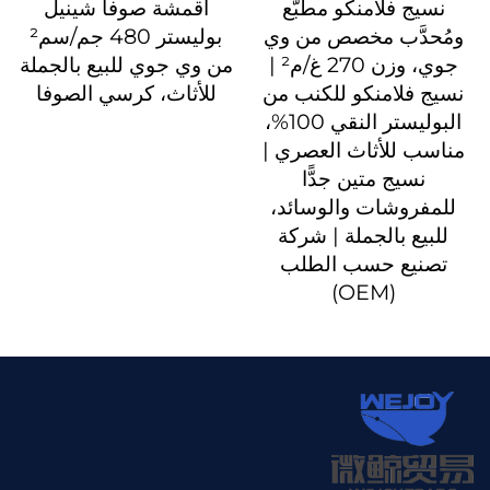
نسيج فلامنكو مطبَّع
أقمشة صوفا شينيل
ومُحدَّب مخصص من وي
بوليستر 480 جم/سم²
جوي، وزن 270 غ/م² |
من وي جوي للبيع بالجملة
نسيج فلامنكو للكنب من
للأثاث، كرسي الصوفا
البوليستر النقي 100%،
مناسب للأثاث العصري |
نسيج متين جدًّا
للمفروشات والوسائد،
للبيع بالجملة | شركة
تصنيع حسب الطلب
(OEM)