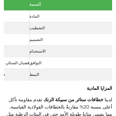
السمة
المادة
التشطيب
مطل
التصميم
الاستخدام
التوافق
قضبان الستائر، المسا
النمط
حديث
المزايا المادية
لدينا
خطافات ستائر من سبيكة الزنك
تقدم مقاومة تآكل
أعلى بنسبة 20% مقارنةً بالخطافات الفولاذية القياسية،
مما يضمن متانةً طويلة الأمد حتى في البيئات الرطبة مثل