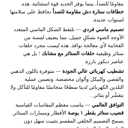
مقاومًا للصدأ، بينما يوفر الحديد قوة استثنائية. هذه
خطافات ستارة دش مقاومة للصدأ
تحافظ على سلامتها
لسنوات عديدة.
تصميم ماسي فردي
— تلتقط الشكل الماسي المتعدد
الأوجه الضوء بشكلٍ جميل، مما يضيف لمسة من
الفخامة لأي معالجة نوافذ. هذه ليست مجرد حلقات
ستائر وظيفية
حلقات الستائر مع مشابك
؛ بل هي
عناصر ديكور بارزة.
تشطيب كهربائي عالي الجودة
— متوفرة باللون الذهبي
والفضي والنيكل وألوان مخصصة. وتضمن عملية
التلدين الكهربائي لدينا سطحًا متجانسًا مقاومًا للتآكل ولا
يتقشّر أو يتناثر.
.
التوافق العالمي
— يناسب معظم المقاسات القياسية
قضيب ستائر بقطر ١ بوصة
الأقطار ومسارات الستائر.
يسمح التصميم الحلقي المقسم بتثبيت سهل دون