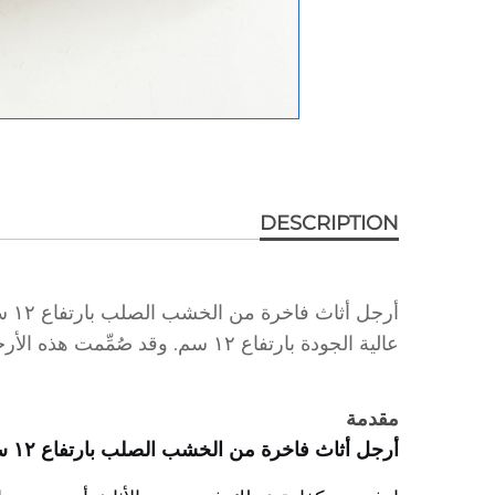
DESCRIPTION
أرج
عالية الجودة بارتفاع ١٢ سم. وقد صُمِّمت هذه الأرجل غير المُنهية لتوفير التعددية والمتانة...
مقدمة
أرجل أثاث فاخرة من الخشب الصلب بارتفاع ١٢ سم | قطع غيار متينة للأريكات والطاولات