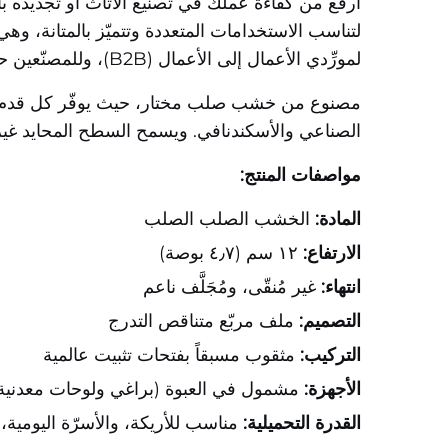
لتناسب الاستخدامات المتعددة وتتميّز بالمتانة، وه
لمورِّدي الأعمال إلى الأعمال (B2B)، وللمصنّعين حسب المواصفات الأصلية (OEM)، ولورش تصنيع الأثاث التي تبحث عن قطع غيار موثوقة بالكميات الكبيرة.
مصنوع من خشب صلب مختار، حيث يوفّر كل قدم دعماً
الصناعي والأسكندنافي. ويسمح السطح المحايد غير ا
مواصفات المنتج:
المادة:
الخشب الصلب الصلب
الارتفاع:
١٢ سم (٤٫٧ بوصة)
انتهاء:
غير مُنقّى، ومُجَلَّف ناعم
التصميم:
ملف مربّع متناقص التدرج
التركيب:
مثقوب مسبقاً بفتحات تثبيت عالمية
الأجهزة:
مشمول في العبوة (براغي ولوحات معدنية
القدرة التحميلية:
مناسب للأريكة، والأسرّة اليومية