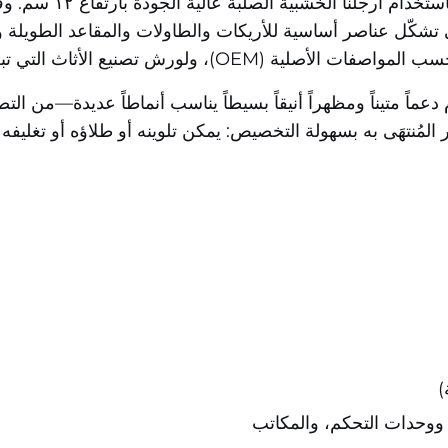
ارفع من كفاءة عملك في 
ي تشكّل عناصر أساسية للأريكات والطاولات والمقاعد الطويلة وا
 متيناً ومظهراً أنيقاً بسيطاً يناسب أنماطاً عديدة—من ال
لمُنتهَى به بسهولة التخصيص: يمكن تلوينه أو طلاؤه أو تغليفه
)
، ووحدات التحكم، والمكاتب