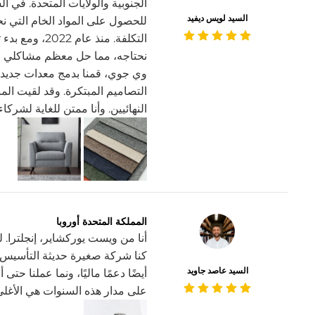
الجنوبية والولايات المتحدة. في 
السيد لويس ديفيد
للحصول على المواد الخام التي نح
التكلفة. منذ ع
نحتاجه، مما حل معظم مشاكلي وسا
وي جوي، قمنا بدمج معدات جديدة 
التصاميم المبتكرة. وقد لقيت المن
النهائيين. وأنا ممتن للغاية لشرك
المملكة المتحدة أوروبا
كنا شركة صغيرة حديثة التأسيس. 
السيد عاصد جاويد
أيضًا دعمًا ماليًا، ونما عملنا حت
على مدار هذه السنوات هي الأغلى ب