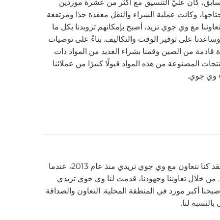
السابق، كان عليّ التنسيق مع أكثر من عشرة موردين
تاجها، وكانت عملية الشراء والنقل معقدة جدًا ومرتفعة
ام 2022، ومع بدء تعاوننا مع وي جوي تريد، أصبح بإمكانهم تزويدنا بكل ما
عدنا على توفير الوقت والتكاليف. بناءً على توصيات
قادمة من الصين وقمنا بشراء العديد من المواد ذات
تجات المصنوعة من هذه المواد قبولًا كبيرًا من عملائنا
اء وي جوي.
أنا من ويست يوركشاير، إنجلترا. لقد كنا نتعاون مع وي جوي تريدي منذ عام 2013، عندما
من خلال تعاوننا وجهودنا، قدمت لنا وي جوي تريدي
ى أصبحنا أكبر مورد في المنطقة المحلية. التعاون والصداقة
النسبة لنا.