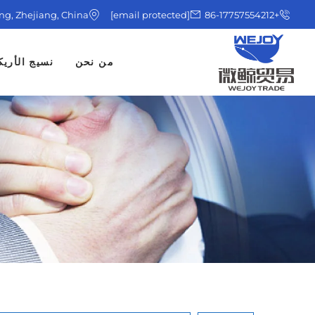
ing, Zhejiang, China
[email protected]
+86-17757554212
من نحن
نسيج الأريك