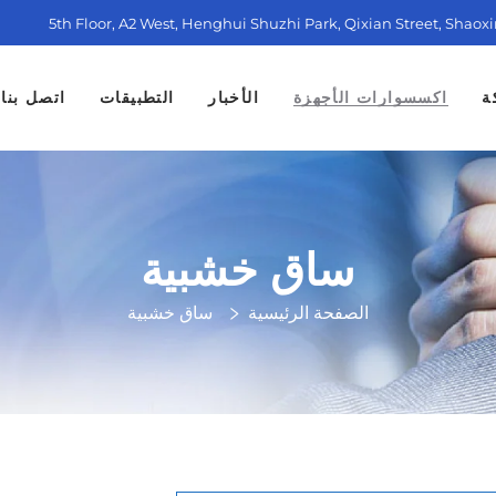
5th Floor, A2 West, Henghui Shuzhi Park, Qixian Street, Shaox
ة
اكسسوارات الأجهزة
الأخبار
التطبيقات
اتصل بنا
ساق خشبية
الصفحة الرئيسية
ساق خشبية