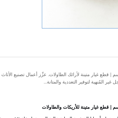
ل أثاث فاخرة من الخشب الصلب بارتفاع ١٢ سم | قطع غيار متينة لأرائك الطاولات. عزِّز أع