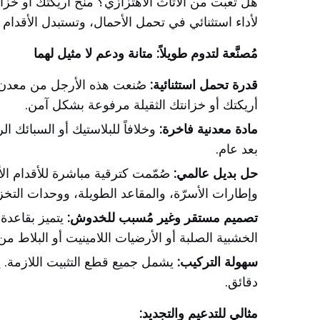
هل تعبت من الأثاث الاهتزازي؟ منح أريكتك أو خزان
لأداء استثنائي في تحمل الأحمال، وتستبدل الأقدام
مُصنَّعة لتدوم طويلاً: متانة ودعم لا مثيل لهما
قدرة تحمل استثنائية:
صُنعت هذه الأرجل من معدن ع
أريكتك أو خزانتك الثقيلة مرفوعة بشكل آمن.
مادة معدنية فاخرة:
وخلافاً للبلاستيك أو السبائك ا
بعد عام.
حل بديل عالمي:
صُمّمت كترقية مباشرة للأقدام الأص
وإطارات الأسرّة، والمقاعد الطويلة، ووحدات التخز
تصميم مستقر وغير مُسبب للخدوش:
يتميز بقاعدة
الخشبية الصلبة أو الأرضيات اللامينيت أو البلاط م
سهولة التركيب:
يشمل جميع قطع التثبيت اللازمة.
دقائق.
مثالي للتدعيم والتجديد: