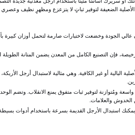
تك أو سريرك أساسًا متينًا باستخدام أرجل معدنية جديدة التص
 الأصلية الضعيفة لتوفير ثباتٍ لا يتزعزع ومظهرٍ نظيف وعصري 
الي الجودة وخضعت لاختبارات صارمة لتحمل أوزان كبيرة بأما
لرخيصة، فإن التصنيع الكامل من المعدن يضمن المتانة الطويلة الأم
لية البالية أو غير الكافية. وهي مثالية لاستبدال أرجل الأريكة، 
ين.
 واسعة ومُتوازنة لتوفير ثبات متفوق يمنع الانقلاب. وتضم ال
ن الخدوش والعلامات.
 يمكنك استبدال الأرجل القديمة بسرعة باستخدام أدوات بسيط