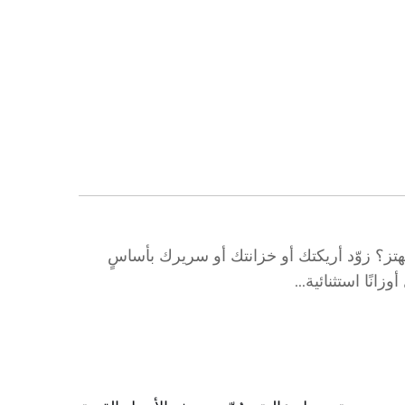
مهتز؟ زوّد أريكتك أو خزانتك أو سريرك بأساسٍ
نًا استثنائية...