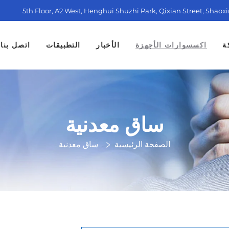
5th Floor, A2 West, Henghui Shuzhi Park, Qixian Street, Shaox
ة
اكسسوارات الأجهزة
الأخبار
التطبيقات
اتصل بنا
ساق معدنية
الصفحة الرئيسية
ساق معدنية