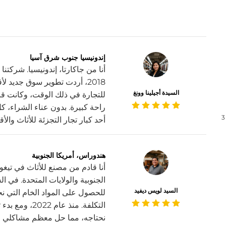
إندونيسيا جنوب شرق آسيا
أنا من جاكارتا، إندونيسيا. شركتن
2018، أردت تطوير سوق جديد
السيدة أجيلينا وونغ
للتجارة في ذلك الوقت، وكانت قا
راحة كبيرة. بدون عناء الشراء، كل
3
أحد كبار تجار التجزئة للأثاث والأ
هندوراس، أمريكا الجنوبية
أنا قادم من مصنع للأثاث في تيغوسي
الجنوبية والولايات المتحدة. في 
السيد لويس ديفيد
للحصول على المواد الخام التي نح
التكلفة. منذ ع
نحتاجه، مما حل معظم مشاكلي وسا