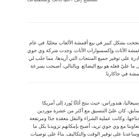
ا نجحت بشكل كبير في بيع أقمشة الألعاب محليًا. في عام
 لأقمشة الأثاث وإكسسوارات الأثاث. وجدت شركة وي جوي
درة على توفير جميع المنتجات التي أريدها، مما جلب لي
 ما عليّ فعله هو بيع البضائع. وبالتالي، أصبحت بسرعة
قمشة في جاكارتا.
غالبا، هندوراس، حيث ننتج أثاثًا يُورد إلى أمريكا
السابق، كان عليّ التنسيق مع أكثر من عشرة موردين
تاجها، وكانت عملية الشراء والنقل معقدة جدًا ومرتفعة
ام 2022، ومع بدء تعاوننا مع وي جوي تريد، أصبح بإمكانهم تزويدنا بكل ما
عدنا على توفير الوقت والتكاليف. بناءً على توصيات