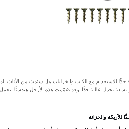
ة جدًّا للإستخدام مع الكنب والخزانات هل سئمتَ من الأثاث ال
عة تحمل عالية جدًّا. وقد صُمّمت هذه الأرجل هندسيًّا لتحمل أوزا
ّا للأريكة والخزانة