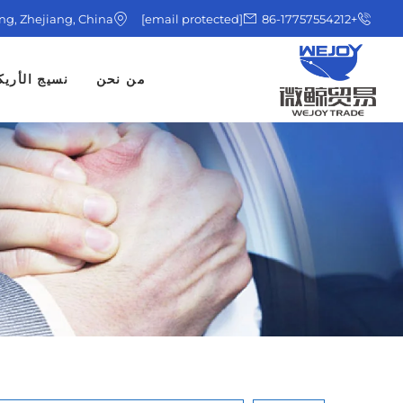
ing, Zhejiang, China
[email protected]
+86-17757554212
من نحن
نسيج الأريك