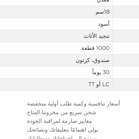
18سم
أسود
تنجيد الأثاث
1000 قطعة
صندوق، كرتون
30 يوماً
LC أو TT
أسعار تنافسية وكمية طلب أولية منخفضة
شحن سريع من مخزوننا المتاح
معايير صارمة لمراقبة الجودة
نولي اهتمامًا بتعليقاتك ونصائحك
نستمع إلى احتياجاتك ومتطلباتك