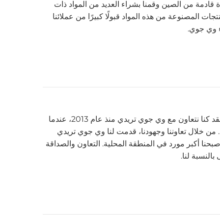
قادمة من الصين وقمنا بشراء العديد من المواد ذات
تجات المصنوعة من هذه المواد قبولًا كبيرًا من عملائنا
اء وي جوي.
أنا من ويست يوركشاير، إنجلترا. لقد كنا نتعاون مع وي جوي تريدي منذ عام 2013، عندما
من خلال تعاوننا وجهودنا، قدمت لنا وي جوي تريدي
ى أصبحنا أكبر مورد في المنطقة المحلية. التعاون والصداقة
النسبة لنا.