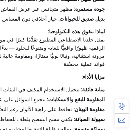
جودة مستمرة:
مظهر متجانس عبر عرض القماش ب
بديل صديق للحيوانات:
خيار أخلاقي دون المساس با
لماذا تتفوق هذه التكنولوجيا:
يمثل جلدنا الاصطناعي المطبوع تقدُّمًا كبيرًا في مو
الرقمية ظهورًا واقعيًّا للغاية ومتنوعًا للجلود — بد
مرونة استثنائية، وثباتًا لونيًّا ممتازًا، ومقاومةً ع
فوائد عملية محسَّنة.
مزايا الأداء:
متانة فائقة:
تتحمل الاستخدام المكثف في البيئات ال
المقاومة للبقع والانسكابات:
تتجمع السوائل على ش
مقاومة البهتان:
تحافظ على زاهية الألوان رغم التع
سهولة الصيانة:
يكفي مسح السطح بلطف للحفاظ ع
سماكة متسقة:
معالجة قابلة للتنبؤ بها لمشاريع تغل