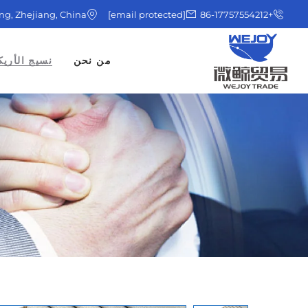
ing, Zhejiang, China
[email protected]
+86-17757554212
من نحن
نسيج الأريك