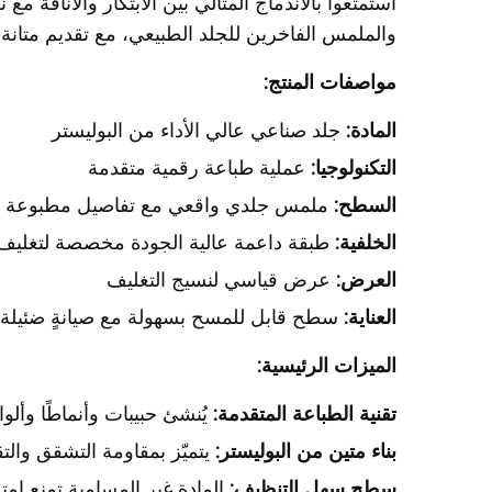
استمتعوا بالاندماج المثالي بين الابتكار والأناقة م
والملمس الفاخرين للجلد الطبيعي، مع تقديم متانة 
مواصفات المنتج:
المادة:
جلد صناعي عالي الأداء من البوليستر
التكنولوجيا:
عملية طباعة رقمية متقدمة
السطح:
ملمس جلدي واقعي مع تفاصيل مطبوعة
الخلفية:
طبقة داعمة عالية الجودة مخصصة لتغليف 
العرض:
عرض قياسي لنسيج التغليف
العناية:
سطح قابل للمسح بسهولة مع صيانةٍ ضئيلة
الميزات الرئيسية:
تقنية الطباعة المتقدمة:
يُنشئ حبيبات وأنماطًا وألوان
بناء متين من البوليستر:
يتميّز بمقاومة التشقق والت
سطح سهل التنظيف:
المادة غير المسامية تمنع ام