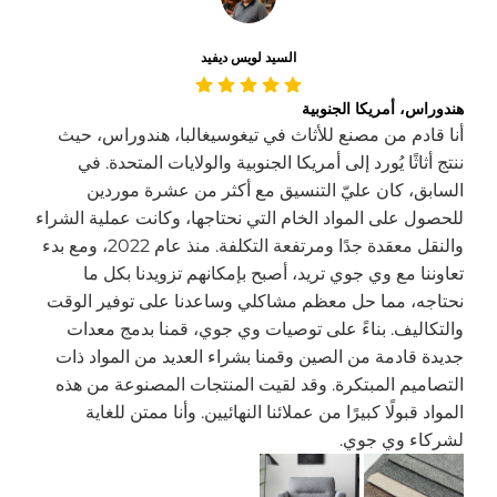
السيد لويس ديفيد
هندوراس، أمريكا الجنوبية
أنا قادم من مصنع للأثاث في تيغوسيغالبا، هندوراس، حيث
ننتج أثاثًا يُورد إلى أمريكا الجنوبية والولايات المتحدة. في
السابق، كان عليّ التنسيق مع أكثر من عشرة موردين
للحصول على المواد الخام التي نحتاجها، وكانت عملية الشراء
والنقل معقدة جدًا ومرتفعة التكلفة. منذ عام 2022، ومع بدء
تعاوننا مع وي جوي تريد، أصبح بإمكانهم تزويدنا بكل ما
نحتاجه، مما حل معظم مشاكلي وساعدنا على توفير الوقت
والتكاليف. بناءً على توصيات وي جوي، قمنا بدمج معدات
جديدة قادمة من الصين وقمنا بشراء العديد من المواد ذات
التصاميم المبتكرة. وقد لقيت المنتجات المصنوعة من هذه
المواد قبولًا كبيرًا من عملائنا النهائيين. وأنا ممتن للغاية
لشركاء وي جوي.