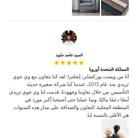
السيد عاصد جاويد
المملكة المتحدة أوروبا
أنا من ويست يوركشاير، إنجلترا. لقد كنا نتعاون مع وي جوي
تريدي منذ عام 2013، عندما كنا شركة صغيرة حديثة
التأسيس. من خلال تعاوننا وجهودنا، قدمت لنا وي جوي تريدي
أيضًا دعمًا ماليًا، ونما عملنا حتى أصبحنا أكبر مورد في
المنطقة المحلية. التعاون والصداقة على مدار هذه السنوات
هي الأغلى بالنسبة لنا.