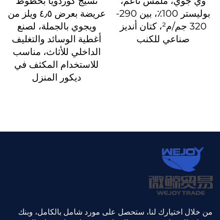
وي جوي، ملمس ناعم،
نسيج كوردويا بخطوط
بوليستر 100٪، بين 290-
عريضة بعرض ٤٫٥ ويلز من
320 جم/م²، كتان أنديز
ويجوي بالجملة، لصنع
صناعي للكنب
أغطية الوسائد والتغليف
الداخلي للأثاث، مناسب
للاستخدام المكثف في
ديكور المنزل
من خلال اختيارك لنا، ستحصل على مورد شامل بالكامل، وبنك