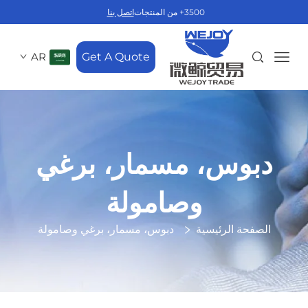
3500+ من المنتجات
اتصل بنا
AR
Get A Quote
دبوس، مسمار، برغي
وصامولة
الصفحة الرئيسية
دبوس، مسمار، برغي وصامولة