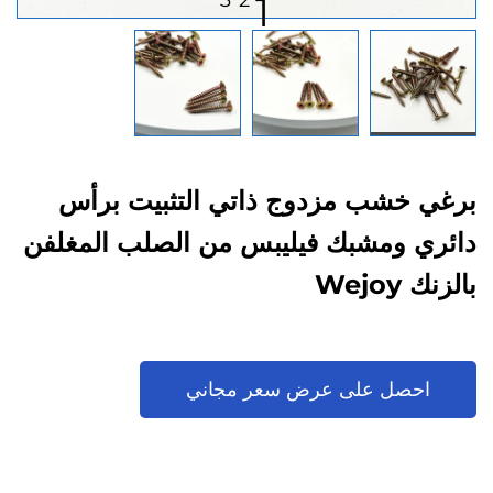
3
2
1
برغي خشب مزدوج ذاتي التثبيت برأس
دائري ومشبك فيليبس من الصلب المغلفن
بالزنك Wejoy
احصل على عرض سعر مجاني