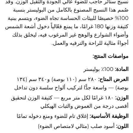
نسيج ستائر حاجب للضوء عالي الجودة والثقيل الوزن. وقد
صُمم هذا النسيج المصنوع بالكامل من البوليستر بنسبة
100% خصيصًا للبيئات الحساسة تجاه الضوء، ويتسم ببنية
كثيفة وزنها 180 غرامًا، ما يمنع فعّالياً دخول أشعة الشمس
وأضواء الشوارع والوهج غير المرغوب فيه، ليخلق بذلك
أجواءً مثالية للراحة والترفيه والعمل.
مواصفات المنتج:
المادة:
100٪ بوليستر
العرض المتاح:
٢٨٠ سم (١١٠ بوصة) و٣٤٠ سم (١٣٤
بوصة) — واسعة جدًّا لتركيب ألواح سلسة دون تداخل
الوزن:
١٨٠ غرامًا لكل متر مربع — كثيفة الوزن لتحقيق
أقصى درجة من الغموض والثبات الهيكلي
الوظيفة الأساسية:
إغلاق تام للضوء ومنع دخوله تمامًا
اللون:
أسود صلب (مثالي لامتصاص الضوء)