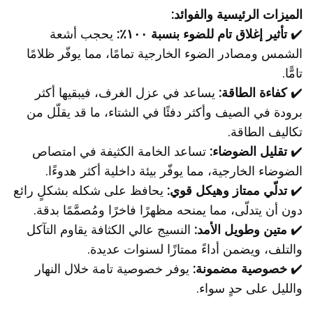
الميزات الرئيسية والفوائد:
✔️
تأثير إغلاق تام للضوء بنسبة ١٠٠٪:
يحجب أشعة
الشمس ومصادر الضوء الخارجية تمامًا، مما يوفّر ظلامًا
تامًّا.
✔️
كفاءة الطاقة:
يساعد في عزل الغرف، فيبقيها أكثر
برودة في الصيف وأكثر دفئًا في الشتاء، ما قد يقلّل من
تكاليف الطاقة.
✔️
تقليل الضوضاء:
تساعد الخامة الكثيفة في امتصاص
الضوضاء الخارجية، مما يوفّر بيئة داخلية أكثر هدوءًا.
✔️
تدلّي ممتاز وهيكل قوي:
يحافظ على شكله بشكلٍ رائع
دون أن يتدلّى، مما يمنحه مظهرًا فاخرًا ومُصمَّمًا بدقة.
✔️
متين وطويل الأمد:
النسيج عالي الكثافة يقاوم التآكل
والتلف، ويضمن أداءً ممتازًا لسنوات عديدة.
✔️
خصوصية مضمونة:
يوفر خصوصية تامة خلال النهار
والليل على حدٍ سواء.