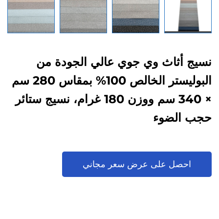
نسيج أثاث وي جوي عالي الجودة من
البوليستر الخالص 100% بمقاس 280 سم
× 340 سم ووزن 180 غرام، نسيج ستائر
حجب الضوء
احصل على عرض سعر مجاني