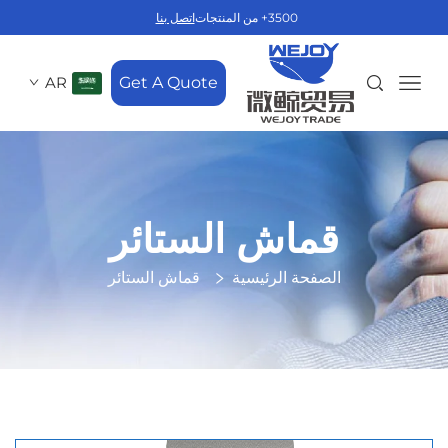
3500+ من المنتجات
اتصل بنا
AR
Get A Quote
قماش الستائر
الصفحة الرئيسية
قماش الستائر