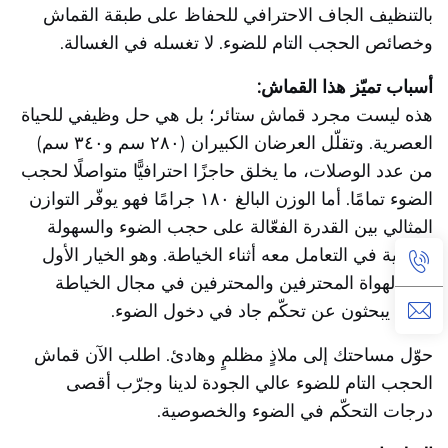
بالتنظيف الجاف الاحترافي للحفاظ على طبقة القماش
وخصائص الحجب التام للضوء. لا تغسله في الغسالة.
أسباب تميّز هذا القماش:
هذه ليست مجرد قماش ستائر؛ بل هي حل وظيفي للحياة
العصرية. وتقلّل العرضان الكبيران (٢٨٠ سم و٣٤٠ سم)
من عدد الوصلات، ما يخلق حاجزًا احترافيًّا متواصلًا لحجب
الضوء تمامًا. أما الوزن البالغ ١٨٠ جرامًا فهو يوفّر التوازن
المثالي بين القدرة الفعّالة على حجب الضوء والسهولة
النسبية في التعامل معه أثناء الخياطة. وهو الخيار الأول
لدى الهواة المحترفين والمحترفين في مجال الخياطة
الذين يبحثون عن تحكّم جاد في دخول الضوء.
حوّل مساحتك إلى ملاذٍ مظلمٍ وهادئ. اطلب الآن قماش
الحجب التام للضوء عالي الجودة لدينا وجرّب أقصى
درجات التحكّم في الضوء والخصوصية.