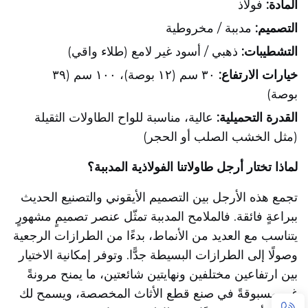
المادة:
فولاذ
التصميم:
مدببة / مخروطية
التشطيبات:
ذهبي / أسود غير لامع (طلاء واقي)
خيارات الارتفاع:
٣٠ سم (١٢ بوصة)، ١٠٠ سم (٣٩
بوصة)
القدرة التحميلية:
عالية، مناسبة للواح الطاولات الثقيلة
(مثل الخشب الصلب أو الحجر)
لماذا تختار أرجل طاولاتنا الفولاذية المدببة؟
تجمع هذه الأرجل بين التصميم الأيقوني والتصنيع الحديث
ببراعةٍ فائقة. فالملامح المدببة تمثّل عنصر تصميمٍ مشهورٍ
يتناسب مع العديد من الأنماط، بدءًا من الطرازات الرجعية
وصولًا إلى الطرازات البسيطة جدًّا. وتوفر إمكانية الاختيار
بين ارتفاعين مختلفين ونهايتين شائعتين، ما يمنح مرونةً
غير مسبوقةً في صنع قطع الأثاث المخصصة، ويسمح لك