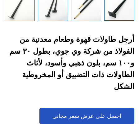
أرجل طاولات قهوة وطعام معدنية من
الفولاذ من شركة وي جوي، بطول ٣٠ سم
و١٠٠ سم، بلون ذهبي وأسود، لأثاث
الطاولات ذات التضييق أو المخروطية
الشكل
احصل على عرض سعر مجاني