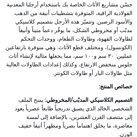
حسّن مشاريع الأثاث الخاصة بك باستخدام أرجلنا المعدنية
الفولاذية الراقية، المتوفرة بتشطيبات أنيقة من الذهب
والأسود الرصين. وتتميّز هذه الأرجل بتصميم كلاسيكي
مدبّب أو مخروطي الشكل، ما يوفّر دعماً متيناً وأنيقاً
لطاولات القهوة، وطاولات الطعام، ووحدات التحكم
(الكونسول)، ومختلف قطع الأثاث. وهي متوفرة بارتفاعين
عمليين: ٣٠ سم و١٠٠ سم، مما يجعلها مثالية لإنشاء أثاث
جلوس منخفض الارتفاع، وكذلك إعدادات الطاولات العالية
مثل طاولات البار أو طاولات الكونتر.
خصائص المنتج:
التصميم الكلاسيكي المدبّب/المخروطي:
يمنح الملف
الشخصي الخالد الذي يضيق تدريجياً طابعاً عصرياً يعود
إلى منتصف القرن العشرين، بالإضافة إلى لمسة
معاصرة، ما يخلق اهتماماً بصرياً ومظهراً أنيقاً خفيف
الوزن.