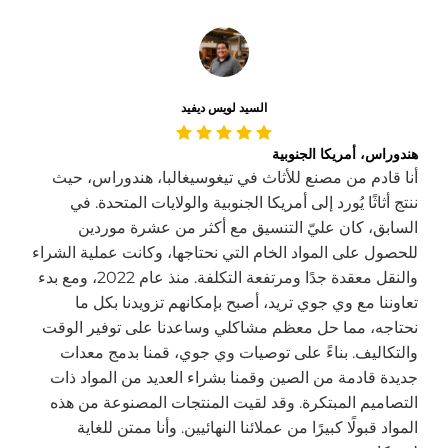
السيد لويس ديفيد
هندوراس، أمريكا الجنوبية
أنا قادم من مصنع للأثاث في تيغوسيغالبا، هندوراس، حيث
ننتج أثاثًا يُورد إلى أمريكا الجنوبية والولايات المتحدة. في
السابق، كان عليّ التنسيق مع أكثر من عشرة موردين
للحصول على المواد الخام التي نحتاجها، وكانت عملية الشراء
والنقل معقدة جدًا ومرتفعة التكلفة. منذ عام 2022، ومع بدء
تعاوننا مع وي جوي تريد، أصبح بإمكانهم تزويدنا بكل ما
نحتاجه، مما حل معظم مشاكلي وساعدنا على توفير الوقت
والتكاليف. بناءً على توصيات وي جوي، قمنا بدمج معدات
جديدة قادمة من الصين وقمنا بشراء العديد من المواد ذات
التصاميم المبتكرة. وقد لقيت المنتجات المصنوعة من هذه
المواد قبولًا كبيرًا من عملائنا النهائيين. وأنا ممتن للغاية