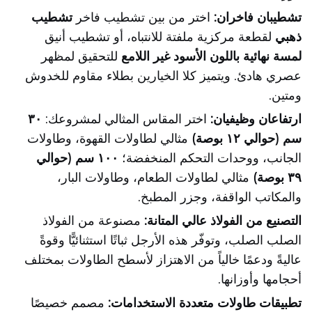
تشطيبان فاخران:
اختر من بين تشطيب فاخر
تشطيب
ذهبي
لقطعة مركزية ملفتة للانتباه، أو تشطيب أنيق
لمسة نهائية باللون الأسود غير اللامع
للتحقيق لمظهر
عصري هادئ. ويتميز كلا الخيارين بطلاء مقاوم للخدوش
ومتين.
ارتفاعان وظيفيان:
اختر المقاس المثالي لمشروعك:
٣٠
سم (حوالي ١٢ بوصة)
مثالي لطاولات القهوة، وطاولات
الجانب، ووحدات التحكم المنخفضة؛
١٠٠ سم (حوالي
٣٩ بوصة)
مثالي لطاولات الطعام، وطاولات البار،
والمكاتب الواقفة، وجزر المطبخ.
التصنيع من الفولاذ عالي المتانة:
مصنوعة من الفولاذ
الصلب الصلب، وتوفّر هذه الأرجل ثباتًا استثنائيًّا وقوةً
عاليةً ودعمًا خالياً من الاهتزاز لأسطح الطاولات بمختلف
أحجامها وأوزانها.
تطبيقات طاولات متعددة الاستخدامات:
مصمم خصيصًا