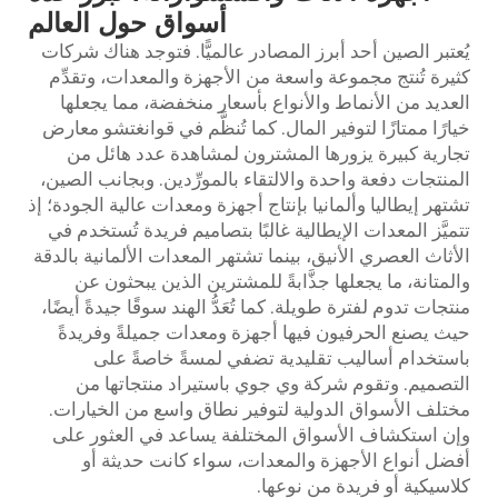
أسواق حول العالم
يُعتبر الصين أحد أبرز المصادر عالميًّا. فتوجد هناك شركات
كثيرة تُنتج مجموعة واسعة من الأجهزة والمعدات، وتقدِّم
العديد من الأنماط والأنواع بأسعار منخفضة، مما يجعلها
خيارًا ممتازًا لتوفير المال. كما تُنظَّم في قوانغتشو معارض
تجارية كبيرة يزورها المشترون لمشاهدة عدد هائل من
المنتجات دفعة واحدة والالتقاء بالمورِّدين. وبجانب الصين،
تشتهر إيطاليا وألمانيا بإنتاج أجهزة ومعدات عالية الجودة؛ إذ
تتميَّز المعدات الإيطالية غالبًا بتصاميم فريدة تُستخدم في
الأثاث العصري الأنيق، بينما تشتهر المعدات الألمانية بالدقة
والمتانة، ما يجعلها جذَّابةً للمشترين الذين يبحثون عن
منتجات تدوم لفترة طويلة. كما تُعَدُّ الهند سوقًا جيدةً أيضًا،
حيث يصنع الحرفيون فيها أجهزة ومعدات جميلةً وفريدةً
باستخدام أساليب تقليدية تضفي لمسةً خاصةً على
التصميم. وتقوم شركة وي جوي باستيراد منتجاتها من
مختلف الأسواق الدولية لتوفير نطاق واسع من الخيارات.
وإن استكشاف الأسواق المختلفة يساعد في العثور على
أفضل أنواع الأجهزة والمعدات، سواء كانت حديثة أو
كلاسيكية أو فريدة من نوعها.