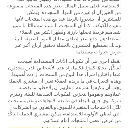
الاستدامة. فعلى سبيل المثال، بعض هذه المنتجات مصنوعة
من الخيزران أو غيره من المواد المتجددة. ويمكن
للمشترين أن يشعروا بالرضا عند بيع هذه المنتجات لأنها
مفيدة للكوكب. كما أن المنتجات المستدامة غالبًا ما تتميز
بتصاميم فريدة تجعلها بارزة. ويُظهر الكثير من العملاء
استعدادهم لدفع سعر إضافي مقابل البنود الصديقة للبيئة.
ولذلك يستطيع المشترون بالجملة تحقيق أرباح أكبر عبر
عرض خيارات مستدامة.
نقطة أخرى هي أن مكونات الأثاث المستدامة أصبحت
تُشكِّل اتجاهًا كبيرًا. فكلما زاد عدد الأشخاص الذين يتحدثون
عنها واختاروا شراء هذا النوع من المنتجات، زادت أهميتها.
وهذه التغيرات في ما يريده العملاء تعني أن مشتري الجملة
يجب أن يتكيفوا بسرعة. وعليهم أن يلاحظوا ما يفضله
عملاؤهم ويقوموا بتخزين المكونات الصديقة للبيئة. وتلتزم
شركة وي جوي بالبقاء في طليعة الاتجاهات وتقديم منتجات
تلبّي الاحتياجات المتغيرة للسوق. وبالتعاون مع الشركات
التي تُعطي الأولوية للاستدامة، يمكن لمشتري الجملة التأكُّد
من عرض أفضل المنتجات أمام عملائهم.