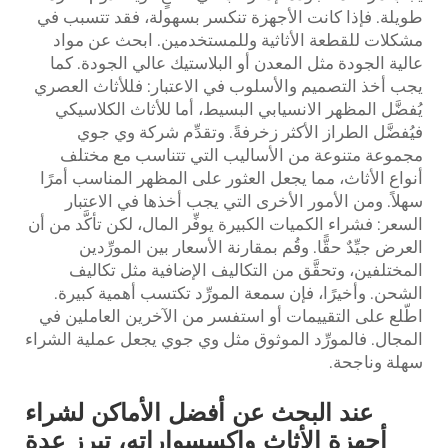
طويلة. فإذا كانت الأجهزة تنكسر بسهولة، فقد تتسبب في
مشكلات للقطعة الأثاثية وللمستخدمين. ابحث عن مواد
عالية الجودة مثل المعدن أو البلاستيك عالي الجودة. كما
يجب أخذ التصميم والأسلوب في الاعتبار: فللأثاث العصري
يُفضَّل المظهر الانسيابي البسيط، أما للأثاث الكلاسيكي
فيُفضَّل الطراز الأكثر زخرفةً. وتقدِّم شركة وي جوي
مجموعة متنوعة من الأساليب التي تتناسب مع مختلف
أنواع الأثاث، مما يجعل العثور على المظهر المناسب أمرًا
سهلاً. ومن الأمور الأخرى التي يجب أخذها في الاعتبار
السعر: فشراء الكميات الكبيرة يوفِّر المال، لكن تأكَّد من أن
العرض جيِّدٌ حقًّا. وقُم بمقارنة الأسعار بين المورِّدين
المختلفين، وتحقَّق من التكاليف الإضافية مثل تكاليف
الشحن. وأخيرًا، فإن سمعة المورِّد تكتسب أهمية كبيرة.
اطّلع على التقييمات أو استفسر من الآخرين العاملين في
المجال. فالمورِّد الموثوق مثل وي جوي يجعل عملية الشراء
سهلة وناجحة.
عند البحث عن أفضل الأماكن لشراء
أجهزة الأثاث واكسسواراته، تبرز عدة