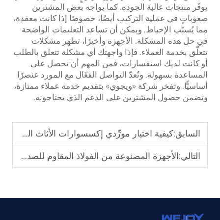
يوفّر منتجات عالية الجودة. كما يواجه بعض المشترين
صعوباتٍ في عملية التركيب أيضًا، خصوصًا إذا كانت معقدة،
مما يُسبّب الإحباط. ويمكن أن تساعد التعليمات الواضحة
في حل هذه المشكلة.
الأجهزة
وأخيرًا، تظهر مشكلات
تتعلّق بخدمة العملاء. فإذا واجهتك أي مشكلة تتعلق بالطلب
أو كانت لديك استفسارات، فمن المهم أن تحصل على
المساعدة بسهولة. وتُعدّ التواصل الفعّال مع المورد عنصرًا
أساسيًّا. وتفخر شركة «ويجوي» بتقديم خدمة عملاء ممتازة،
وتضمن حصول المشترين على الدعم الذي يحتاجونه.
السابق:
كيفية اختيار مورِّدي إكسسوارات الأثاث المعدنية الموثوقين للإنتاج الضخم
التالي:
الأجهزة المصنوعة من الفولاذ المقاوم للصدأ مقابل السبائك الزنكية: دليل التموقع في السوق