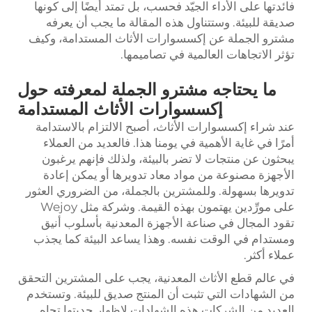
فائدتها على الأداء الجيّد فحسب، بل تمتد أيضًا إلى كونها
صديقة للبيئة. وستتناول هذه المقالة ما يجب أن يعرفه
مشترو الجملة عن إكسسوارات الأثاث المستدامة، وكيف
تؤثر الاتجاهات العالمية في تصاميمها.
ما يحتاجه مشترو الجملة لمعرفته حول
إكسسوارات الأثاث المستدامة
عند شراء إكسسوارات الأثاث، أصبح الالتزام بالاستدامة
أمرًا في غاية الأهمية في يومنا هذا. فالعديد من العملاء
يبحثون عن منتجات لا تضر بالبيئة، ولذلك فإنهم يرغبون
الأجهزة
مصنوعة من مواد معاد تدويرها أو يمكن إعادة
تدويرها بسهولة. وللمشترين بالجملة، من الضروري العثور
على مورِّدين يهتمون بهذه القيمة. وشركة مثل Wejoy
تقود المجال في صناعة الأجهزة المعدنية بأسلوب أنيق
ومستدام في الوقت نفسه. وهذا يساعد البيئة كما يجذب
عملاء أكثر.
في عالم قطع الأثاث المعدنية، يجب على المشترين التحقق
من الشهادات التي تثبت أن المنتج صديق للبيئة. وتستخدم
العديد من الشركات هذه الشهادات لإظهار جديتها تجاه