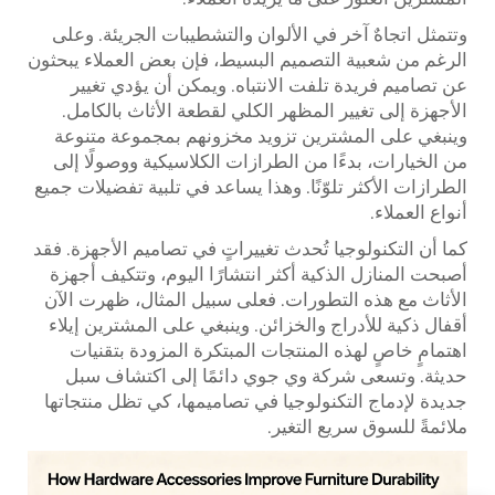
وتتمثل اتجاهٌ آخر في الألوان والتشطيبات الجريئة. وعلى
الرغم من شعبية التصميم البسيط، فإن بعض العملاء يبحثون
عن تصاميم فريدة تلفت الانتباه. ويمكن أن يؤدي تغيير
الأجهزة إلى تغيير المظهر الكلي لقطعة الأثاث بالكامل.
وينبغي على المشترين تزويد مخزونهم بمجموعة متنوعة
من الخيارات، بدءًا من الطرازات الكلاسيكية ووصولًا إلى
الطرازات الأكثر تلوّنًا. وهذا يساعد في تلبية تفضيلات جميع
أنواع العملاء.
كما أن التكنولوجيا تُحدث تغييراتٍ في تصاميم الأجهزة. فقد
أصبحت المنازل الذكية أكثر انتشارًا اليوم، وتتكيف أجهزة
الأثاث مع هذه التطورات. فعلى سبيل المثال، ظهرت الآن
أقفال ذكية للأدراج والخزائن. وينبغي على المشترين إيلاء
اهتمامٍ خاصٍ لهذه المنتجات المبتكرة المزودة بتقنيات
حديثة. وتسعى شركة وي جوي دائمًا إلى اكتشاف سبل
جديدة لإدماج التكنولوجيا في تصاميمها، كي تظل منتجاتها
ملائمةً للسوق سريع التغير.