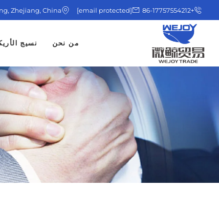
ing, Zhejiang, China
[email protected]
+86-17757554212
من نحن
نسيج الأريك