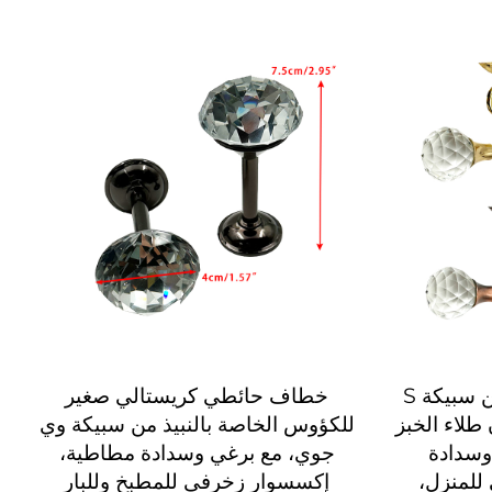
خطاف كريستالي صغير من سبيكة S
خطاف حائطي كريستالي صغير
طلاء الخبز
للكؤوس الخاصة بالنبيذ من سبيكة وي
وسدادة
جوي، مع برغي وسدادة مطاطية،
لمنزل،
إكسسوار زخرفي للمطبخ وللبار