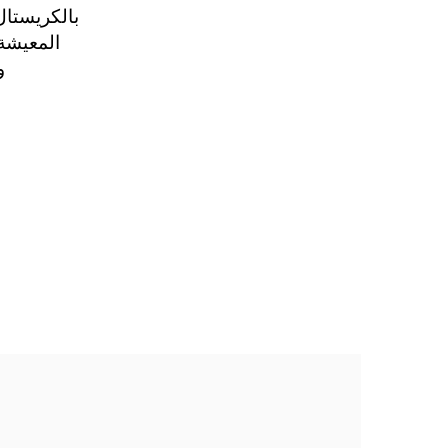
بالكريستال
المعيشة
و