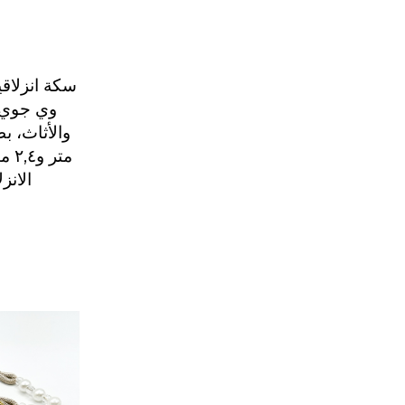
سكة انزلاقي
وي جوي 
متر
الانز