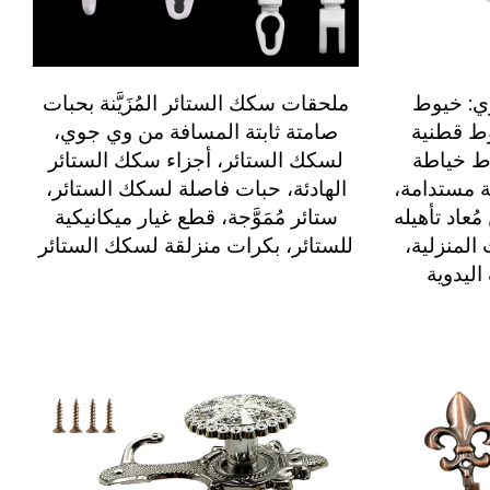
ي: خيوط
ملحقات سكك الستائر المُزَيَّنة بحبات
وط قطنية
صامتة ثابتة المسافة من وي جوي،
ط خياطة
لسكك الستائر، أجزاء سكك الستائر
ة مستدامة،
الهادئة، حبات فاصلة لسكك الستائر،
ُعاد تأهيله
ستائر مُمَوَّجة، قطع غيار ميكانيكية
المنزلية،
للستائر، بكرات منزلقة لسكك الستائر
اليدوية