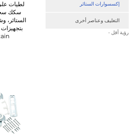
إكسسوارات الستائر
سكك سحب 
الستائر، وش
التغليف وعناصر أخرى
رؤية أقل -
ain)