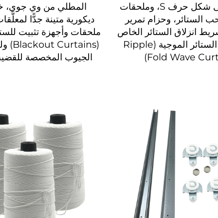
لطيات على شكل حرف S، وملحقات
المطلي من وي جوي، 
الستائر، وحزام تمرير
ديكورية متينة جدًّا لمعلَّقا
ريط انزلاق الستائر الخاص
ملحقات وأجهزة تثبيت للستا
بتجهيزات الستائر الموجية (Ripple
(urtains
Fold Wave Curt
الجيوب المخصصة للقضيب