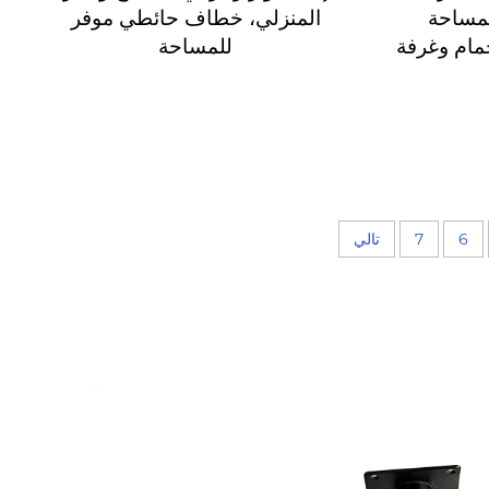
مساحة
المنزلي، خطاف حائطي موفر
مام وغرفة
للمساحة
6
7
تالي