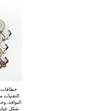
خطافات ا
التقنيات 
النوافذ، وخ
شكل عباد 