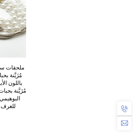
ملحقات ستا
مُزَيَّنة ب
باللون الأ
مُزَيَّنة بح
البوهيمي،
للغرف ا