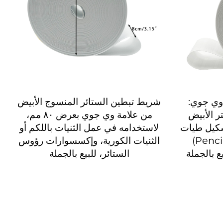
وي جوي:
شريط تبطين الستائر المنسوج الأبيض
ر الأبيض
من علامة وي جوي بعرض ٨٠ مم،
 85 مم لتشكيل طيات
لاستخدامه في عمل الثنيات باللكم أو
القلم الرصاص (Pencil Pleat)
الثنيات الكورية، وإكسسوارات رؤوس
ع بالجملة
الستائر، للبيع بالجملة