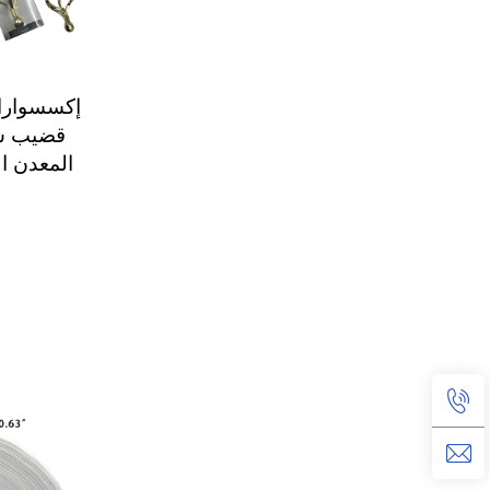
إكسسوارات
قضيب ست
المعدن الذهب