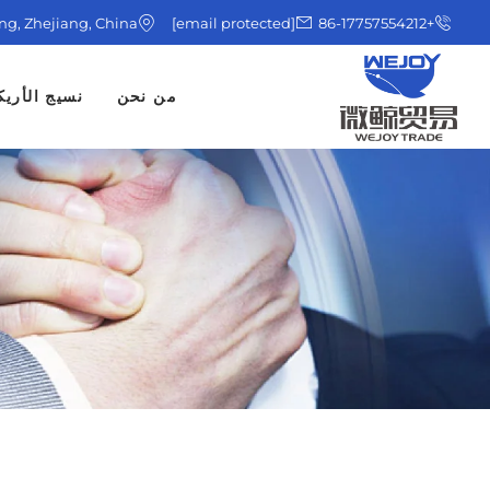
ing, Zhejiang, China
[email protected]
+86-17757554212
من نحن
نسيج الأريك