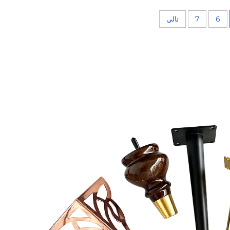
6
7
تالي