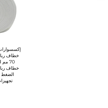
إكسسوارات 
خطاف رباع
70 مم
خطاف رباع
تجهيزات