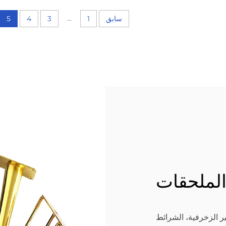
...
سابق
1
3
4
5
لملحقات
ر الزخرفية، الشرائط