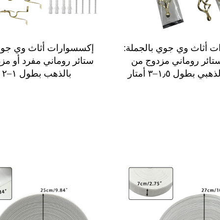
 أثاث وي جوي بالجملة:
إكسسوارات أثاث وي جو
ائر روماني مزدوج من
ستائر روماني مفرد أو مز
ي بطول ١٫٥–٣ أمتار
بالذهب بطول ١–٢ متر