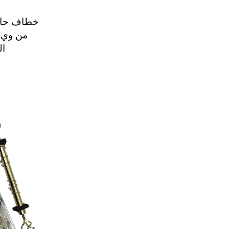
خطاف حائط
من وي 
ال