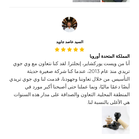
السيد عاصد جاويد
المملكة المتحدة أوروبا
أنا من ويست يوركشاير، إنجلترا. لقد كنا نتعاون مع وي جوي
تريدي منذ عام 2013، عندما كنا شركة صغيرة حديثة
التأسيس. من خلال تعاوننا وجهودنا، قدمت لنا وي جوي تريدي
أيضًا دعمًا ماليًا، ونما عملنا حتى أصبحنا أكبر مورد في
المنطقة المحلية. التعاون والصداقة على مدار هذه السنوات
هي الأغلى بالنسبة لنا.