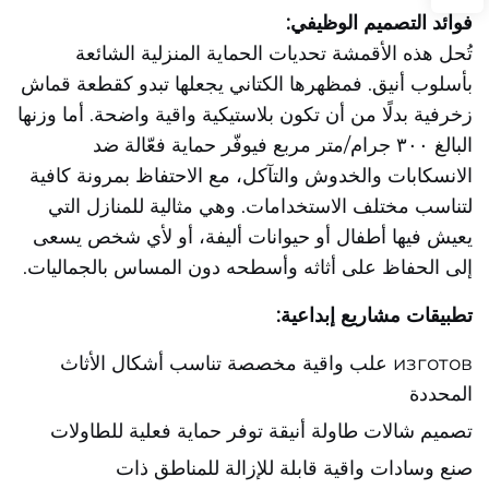
فوائد التصميم الوظيفي:
تُحل هذه الأقمشة تحديات الحماية المنزلية الشائعة
بأسلوب أنيق. فمظهرها الكتاني يجعلها تبدو كقطعة قماش
زخرفية بدلًا من أن تكون بلاستيكية واقية واضحة. أما وزنها
البالغ ٣٠٠ جرام/متر مربع فيوفّر حماية فعّالة ضد
الانسكابات والخدوش والتآكل، مع الاحتفاظ بمرونة كافية
لتناسب مختلف الاستخدامات. وهي مثالية للمنازل التي
يعيش فيها أطفال أو حيوانات أليفة، أو لأي شخص يسعى
إلى الحفاظ على أثاثه وأسطحه دون المساس بالجماليات.
تطبيقات مشاريع إبداعية:
изготов علب واقية مخصصة تناسب أشكال الأثاث
المحددة
تصميم شالات طاولة أنيقة توفر حماية فعلية للطاولات
صنع وسادات واقية قابلة للإزالة للمناطق ذات