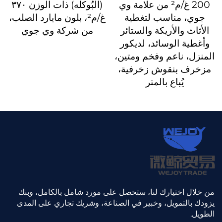
200 غ/م² من علامة وي
(البُوكله) ذات الوزن ٣٧٠
جوي، مناسب لتغطية
غ/م²، بلون مايارد الصلب،
الأثاث والأريكة والستائر
من شركة وي جوي
وأغطية الوسائد، لديكور
المنزل، ناعم وفخم ومتين،
مزخرف بنقوش زخرفية،
يُباع بالمتر
من خلال اختيارك لنا، ستحصل على مورد شامل بالكامل، وبنك
يزودك بالتمويل، وخبير في الصناعة، وشريك تجاري على المدى
الطويل.