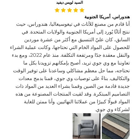
السيد لويس ديفيد
هندوراس، أمريكا الجنوبية
أنا قادم من مصنع للأثاث في تيغوسيغالبا، هندوراس، حيث
ننتج أثاثًا يُورد إلى أمريكا الجنوبية والولايات المتحدة. في
السابق، كان عليّ التنسيق مع أكثر من عشرة موردين
للحصول على المواد الخام التي نحتاجها، وكانت عملية الشراء
والنقل معقدة جدًا ومرتفعة التكلفة. منذ عام 2022، ومع بدء
تعاوننا مع وي جوي تريد، أصبح بإمكانهم تزويدنا بكل ما
نحتاجه، مما حل معظم مشاكلي وساعدنا على توفير الوقت
والتكاليف. بناءً على توصيات وي جوي، قمنا بدمج معدات
جديدة قادمة من الصين وقمنا بشراء العديد من المواد ذات
التصاميم المبتكرة. وقد لقيت المنتجات المصنوعة من هذه
المواد قبولًا كبيرًا من عملائنا النهائيين. وأنا ممتن للغاية
لشركاء وي جوي.