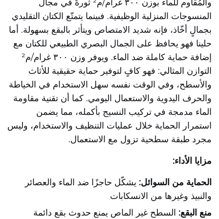
والمُقاوم للماء بوزن ٣٠٠ غرام/م² ثورةً في مجال
المنسوجات المنزلية الوظيفية. فبينما يتمتّع الكتان التقليدي
بجمالٍ أخّاذ، فإنه شديد الامتصاص ويتأثر بالبقع بسهولة. أما
حلينا فهو يحافظ على الجمال البصري الطبيعي للكتان مع
إضافة حماية كاملة ضد الماء. ويوفر وزن ٣٠٠ غرام/م²
التوازن المثالي: فهو كافٍ لتوفير حماية حقيقية للأثاث
والأسطح، وفي الوقت نفسه سهل الاستخدام في الخياطة
والحرف اليدوية والاستعمال اليومي. كما أن تقنية مقاومة
الماء مدمجة في تركيب النسيج بأكمله، مما يضمن
استمرار الحماية خلال عمليات التنظيف والاستخدام، وليس
مجرد طبقة سطحية تزول مع الاستعمال.
مزايا الأداء:
الحماية من السوائل:
يشكّل حاجزًا ضد الماء والعصائر
والنبيذ وغيرها من الانسكابات
منع البقع:
السطح غير الماص يمنع حدوث بقع دائمة