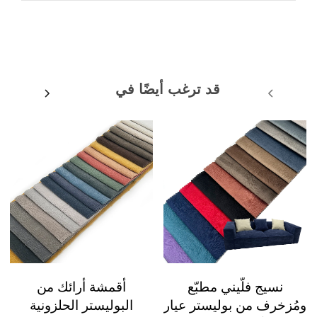
قد ترغب أيضًا في
نسيج فلّيني مطبّع
أقمشة أرائك من
ومُزخرف من بوليستر عيار
البوليستر الحلزونية