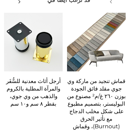
قماش تنجيد من ماركة وي
أرجل أثاث معدنية للسُّفَر
جوي مقلد فائق الجودة
والمرآة المطلية بالكروم
بوزن ٢٦٠ غ/م² مصنوع من
والذهب من وي جوي،
البوليستر، بتصميم مطبوع
بقطر ٨ سم و١٠ سم
على شكل مخلب الدجاج
مع تأثير الحرق
(Burnout)، وقماش