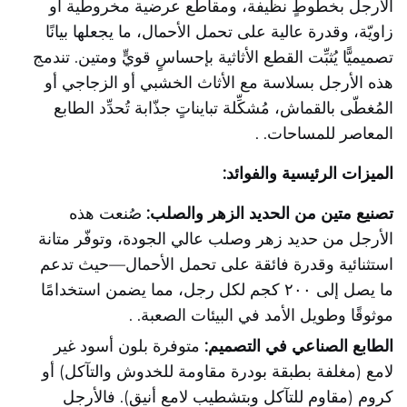
الأرجل بخطوطٍ نظيفة، ومقاطع عرضية مخروطية أو
زاويّة، وقدرة عالية على تحمل الأحمال، ما يجعلها بيانًا
تصميميًّا يُثبِّت القطع الأثاثية بإحساسٍ قويٍّ ومتين.
تندمج
هذه الأرجل بسلاسة مع الأثاث الخشبي أو الزجاجي أو
المُغطّى بالقماش، مُشكِّلة تبايناتٍ جذّابة تُحدِّد الطابع
المعاصر للمساحات.
.
الميزات الرئيسية والفوائد:
تصنيع متين من الحديد الزهر والصلب:
صُنعت هذه
الأرجل من حديد زهر وصلب عالي الجودة، وتوفّر متانة
استثنائية وقدرة فائقة على تحمل الأحمال—حيث تدعم
ما يصل إلى ٢٠٠ كجم لكل رجل، مما يضمن استخدامًا
موثوقًا وطويل الأمد في البيئات الصعبة.
.
الطابع الصناعي في التصميم:
متوفرة بلون أسود غير
لامع (مغلفة بطبقة بودرة مقاومة للخدوش والتآكل) أو
كروم (مقاوم للتآكل وبتشطيب لامع أنيق). فالأرجل