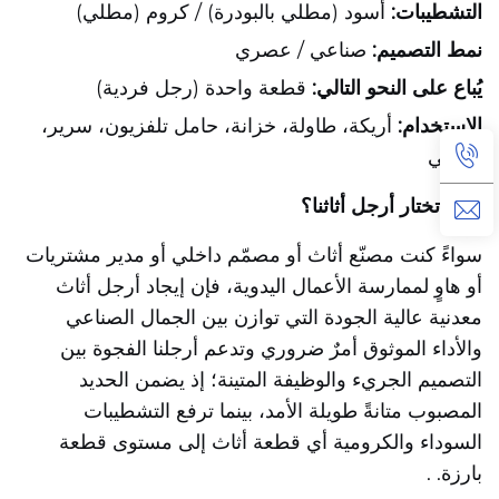
التشطيبات:
أسود (مطلي بالبودرة) / كروم (مطلي)
نمط التصميم:
صناعي / عصري
يُباع على النحو التالي:
قطعة واحدة (رجل فردية)
الاستخدام:
أريكة، طاولة، خزانة، حامل تلفزيون، سرير،
كرسي
لماذا تختار أرجل أثاثنا؟
سواءً كنت مصنّع أثاث أو مصمّم داخلي أو مدير مشتريات
أو هاوٍ لممارسة الأعمال اليدوية، فإن إيجاد أرجل أثاث
معدنية عالية الجودة التي توازن بين الجمال الصناعي
والأداء الموثوق أمرٌ ضروري
وتدعم أرجلنا الفجوة بين
التصميم الجريء والوظيفة المتينة؛ إذ يضمن الحديد
المصبوب متانةً طويلة الأمد، بينما ترفع التشطيبات
السوداء والكرومية أي قطعة أثاث إلى مستوى قطعة
بارزة.
.