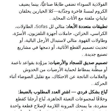
الفولاذية السوداء تضفي طابعًا صناعيًّا، بينما يضيف
الكروم لمسةً فاخرة وجذّابة—كلا الخيارين يخلقان
تبايناتٍ ملفتة مع الأثاث المحايد.
.
تطبيقات متعددة الأبعاد:
مثالي لل Sofas، الطاولات،
الكراسي، الخزائن، حاملات أجهزة التلفزيون، الأسرّة،
وطاولات القهوة. مثالي لاستبدال الأرجل البالية، أو
تحديث تصميم القطع الأثاثية، أو دمجها في مشاريع
تصنيع جديدة.
.
تصميم صديق للسجاد والأرضيات:
مزوَّدة بقواعد ناعمة
أو مبطَّنة بمطاط لحماية الأرضيات من الخدوش
والعلامات الناتجة عن الاحتكاك، مع تقليل الضوضاء أثناء
الحركة.
.
تُباع بشكل فردي — اشترِ العدد المطلوب بالضبط:
وخلافًا لمجموعات التعبئة الجاهزة، تُباع أرجلنا كقطع
منفردة، ما يمنحك المرونة اللازمة لإصلاح قطعة واحدة