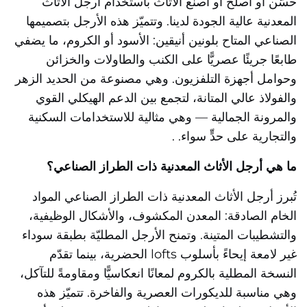
حسّن أو أصلح أو اصنع الأثاث باستخدام أرجل الأثاث
المعدنية عالية الجودة لدينا. وتتميّز هذه الأرجل بتصميمها
الصناعي المتاح بلونين أنيقين: الأسود أو الكروم، ما يضفي
طابعًا جريئًا عصريًّا على الكنب والطاولات والخزائن
وحوامل أجهزة التلفزيون. وهي مصنوعة من الحديد الزهر
والفولاذ عالي المتانة، لتجمع بين الدعم الهيكلي القوي
والمرونة الجمالية — وهي مثالية للاستخدامات السكنية
والتجارية على حدٍّ سواء.
.
ما هي أرجل الأثاث المعدنية ذات الطراز الصناعي؟
تُبرز أرجل الأثاث المعدنية ذات الطراز الصناعي المواد
الخام الصادقة: المعدن المكشوف، والأشكال الوظيفية،
والتشطيبات المتينة.
وتمنح الأرجل المطليّة بطبقة سوداء
غير لامعة إيحاءً بأسلوب lofts الحضرية، بينما تقدّم
النسخة المطلية بالكروم لمعانًا انعكاسيًّا ومقاومةً للتآكل،
وهي مناسبة للديكورات العصرية والفاخرة.
تتميّز هذه