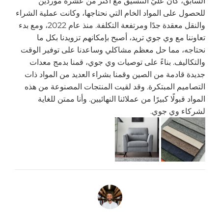
السابق، كان عليّ التنسيق مع أكثر من عشرة موردين
للحصول على المواد الخام التي نحتاجها، وكانت عملية الشراء
والنقل معقدة جدًا ومرتفعة التكلفة. منذ عام 2022، ومع بدء
تعاوننا مع وي جوي تريد، أصبح بإمكانهم تزويدنا بكل ما
نحتاجه، مما حل معظم مشاكلي وساعدنا على توفير الوقت
والتكاليف. بناءً على توصيات وي جوي، قمنا بدمج معدات
جديدة قادمة من الصين وقمنا بشراء العديد من المواد ذات
التصاميم المبتكرة. وقد لقيت المنتجات المصنوعة من هذه
المواد قبولًا كبيرًا من عملائنا النهائيين. وأنا ممتن للغاية
لشركاء وي جوي.